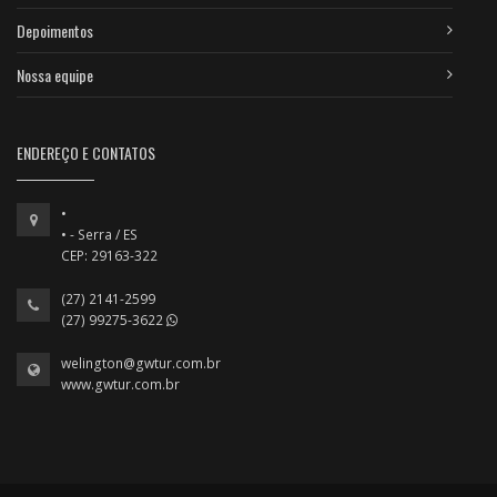
Depoimentos
Nossa equipe
ENDEREÇO E CONTATOS
•
• - Serra / ES
CEP: 29163-322
(27) 2141-2599
(27) 99275-3622
welington@gwtur.com.br
www.gwtur.com.br