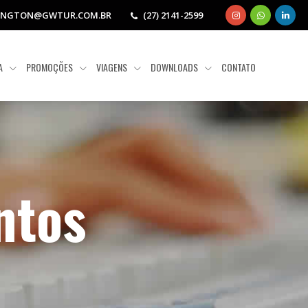
INGTON@GWTUR.COM.BR
(27) 2141-2599
IA
PROMOÇÕES
VIAGENS
DOWNLOADS
CONTATO
ntos