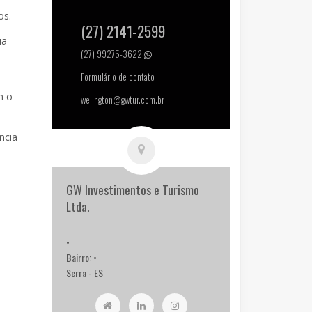
os.
(27) 2141-2599
ua
(27) 99275-3622
Formulário de contato
m o
welington@gwtur.com.br
ncia
GW Investimentos e Turismo
Ltda.
•
Bairro: •
Serra - ES