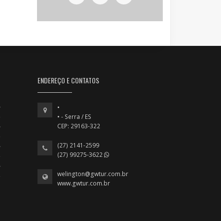
ENDEREÇO E CONTATOS
•
• - Serra / ES
CEP: 29163-322
(27) 2141-2599
(27) 99275-3622
welington@gwtur.com.br
www.gwtur.com.br