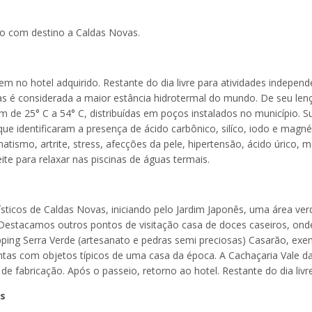
mo com destino a Caldas Novas.
no hotel adquirido. Restante do dia livre para atividades independ
as é considerada a maior estância hidrotermal do mundo. De seu len
 de 25° C a 54° C, distribuídas em poços instalados no município. S
 identificaram a presença de ácido carbônico, silíco, iodo e magné
ismo, artrite, stress, afecções da pele, hipertensão, ácido úrico, 
ite para relaxar nas piscinas de águas termais.
ísticos de Caldas Novas, iniciando pelo Jardim Japonês, uma área ve
. Destacamos outros pontos de visitação casa de doces caseiros, ond
pping Serra Verde (artesanato e pedras semi preciosas) Casarão, exe
ntas com objetos típicos de uma casa da época. A Cachaçaria Vale d
fabricação. Após o passeio, retorno ao hotel. Restante do dia livre
as