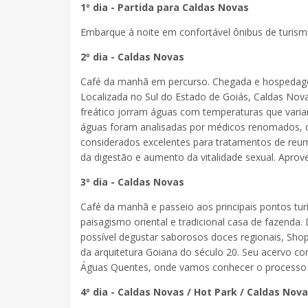
1º dia - Partida para Caldas Novas
Embarque à noite em confortável ônibus de turis
2º dia - Caldas Novas
Café da manhã em percurso. Chegada e hospedagem 
Localizada no Sul do Estado de Goiás, Caldas Nov
freático jorram águas com temperaturas que variam
águas foram analisadas por médicos renomados, que
considerados excelentes para tratamentos de reumat
da digestão e aumento da vitalidade sexual. Aprove
3º dia - Caldas Novas
Café da manhã e passeio aos principais pontos tur
paisagismo oriental e tradicional casa de fazenda
possível degustar saborosos doces regionais, Sho
da arquitetura Goiana do século 20. Seu acervo co
Águas Quentes, onde vamos conhecer o processo de 
4º dia - Caldas Novas / Hot Park / Caldas Nov