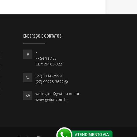
ENDEREÇO E CONTATOS
•
• - Serra / ES
CEP: 29163-322
(27) 2141-2599
(27) 99275-3622
welington@gwtur.com.br
www.gwtur.com.br