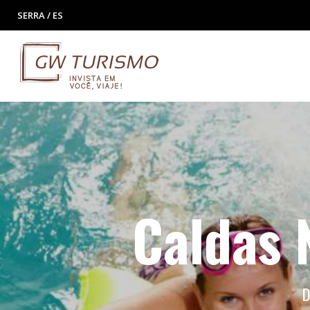
SERRA / ES
Caldas 
D