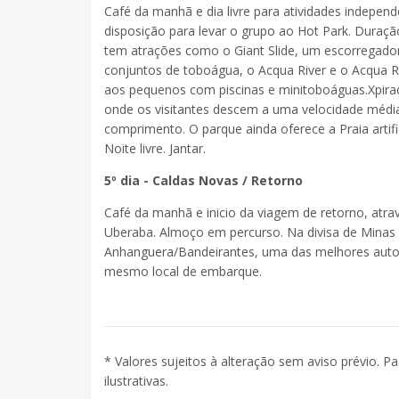
Café da manhã e dia livre para atividades independ
disposição para levar o grupo ao Hot Park. Duraç
tem atrações como o Giant Slide, um escorregador
conjuntos de toboágua, o Acqua River e o Acqua 
aos pequenos com piscinas e minitoboáguas.Xpirad
onde os visitantes descem a uma velocidade médi
comprimento. O parque ainda oferece a Praia artific
Noite livre. Jantar.
5º dia - Caldas Novas / Retorno
Café da manhã e inicio da viagem de retorno, atra
Uberaba. Almoço em percurso. Na divisa de Minas
Anhanguera/Bandeirantes, uma das melhores autopi
mesmo local de embarque.
* Valores sujeitos à alteração sem aviso prévio. P
ilustrativas.