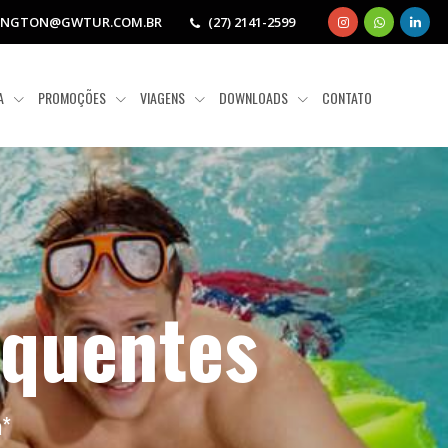
INGTON@GWTUR.COM.BR
(27) 2141-2599
IA
PROMOÇÕES
VIAGENS
DOWNLOADS
CONTATO
 quentes
a
*