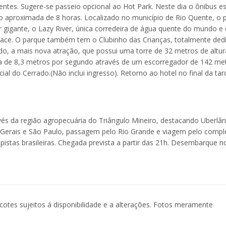
entes. Sugere-se passeio opcional ao Hot Park. Neste dia o ônibus es
ão aproximada de 8 horas. Localizado no município de Rio Quente, o 
 gigante, o Lazy River, única corredeira de água quente do mundo e 
Race. O parque também tem o Clubinho das Crianças, totalmente ded
o, a mais nova atração, que possui uma torre de 32 metros de altur
a de 8,3 metros por segundo através de um escorregador de 142 me
ial do Cerrado.(Não inclui ingresso). Retorno ao hotel no final da tar
vés da região agropecuária do Triângulo Mineiro, destacando Uberlân
 Gerais e São Paulo, passagem pelo Rio Grande e viagem pelo comp
stas brasileiras. Chegada prevista a partir das 21h. Desembarque n
acotes sujeitos á disponibilidade e a alterações. Fotos meramente