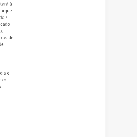
tará à
parque
dois
icado
a,
tros de
de.
dia e
lexo
o