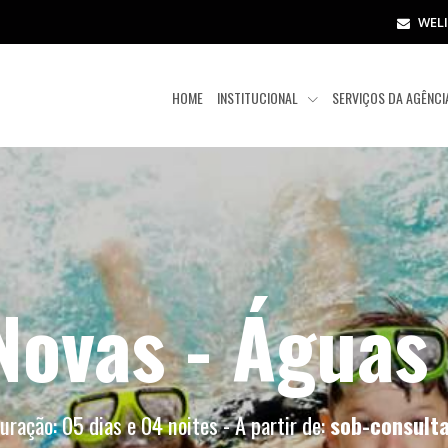
WEL
HOME
INSTITUCIONAL
SERVIÇOS DA AGÊNC
Novas - Águas
uração: 05 dias e 04 noites - A partir de:
sob-consult