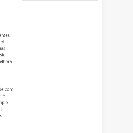
entes.
çol
uas
sio,
melhora
rde com
e é
mplo
as
.