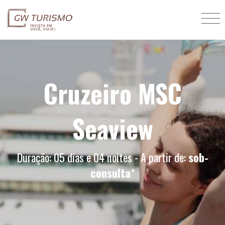
Cruzeiro MSC
Seaview
Duração: 05 dias e 04 noites - A partir de:
sob-
consulta
*