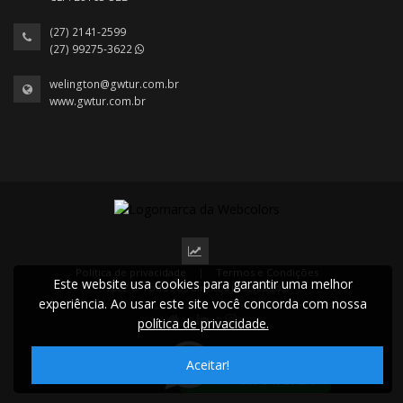
(27) 2141-2599
(27) 99275-3622
welington@gwtur.com.br
www.gwtur.com.br
Política de privacidade
|
Termos e Condições
Este website usa cookies para garantir uma melhor
2022 © Todos os direitos reservados.
experiência. Ao usar este site você concorda com nossa
política de privacidade.
Aceitar!